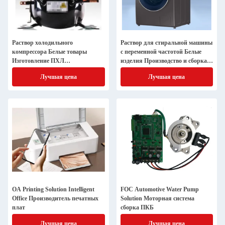
Раствор холодильного
Раствор для стиральной машины
компрессора Белые товары
с переменной частотой Белые
Изготовление ПХЛ
изделия Производство и сборка
Производитель
ПХБ
Лучшая цена
Лучшая цена
OA Printing Solution Intelligent
FOC Automotive Water Pump
Office Производитель печатных
Solution Моторная система
плат
сборка ПКБ
Лучшая цена
Лучшая цена