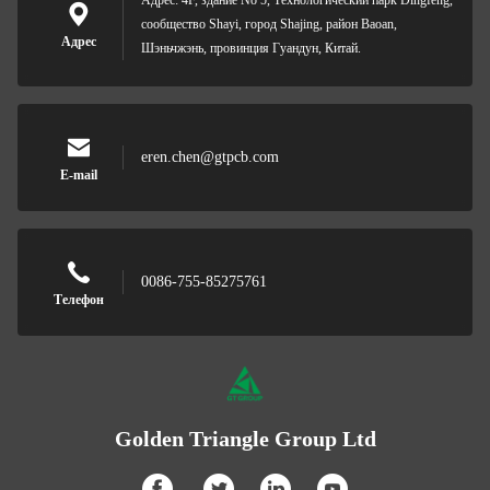
Адрес: 4F, здание No 5, Технологический парк Dingfeng,
сообщество Shayi, город Shajing, район Baoan,
Адрес
Шэньчжэнь, провинция Гуандун, Китай.
eren.chen@gtpcb.com
E-mail
0086-755-85275761
Телефон
Golden Triangle Group Ltd