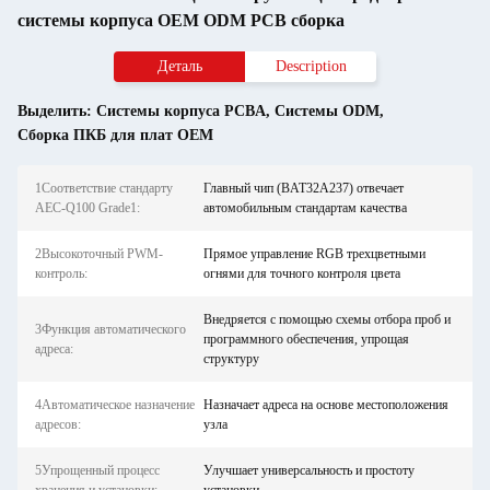
системы корпуса OEM ODM PCB сборка
Деталь
Description
Выделить:
Системы корпуса PCBA
,
Системы ODM
,
Сборка ПКБ для плат OEM
1Соответствие стандарту
Главный чип (BAT32A237) отвечает
AEC-Q100 Grade1:
автомобильным стандартам качества
2Высокоточный PWM-
Прямое управление RGB трехцветными
контроль:
огнями для точного контроля цвета
Внедряется с помощью схемы отбора проб и
3Функция автоматического
программного обеспечения, упрощая
адреса:
структуру
4Автоматическое назначение
Назначает адреса на основе местоположения
адресов:
узла
5Упрощенный процесс
Улучшает универсальность и простоту