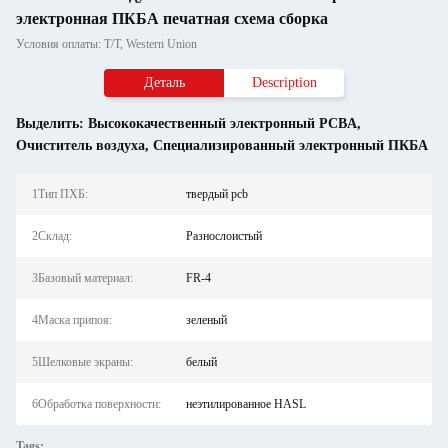
электронная ПКБА печатная схема сборка
Условия оплаты: T/T, Western Union
Деталь
Description
Выделить:
Высококачественный электронный PCBA
,
Очиститель воздуха
,
Специализированный электронный ПКБА
1Тип ПХБ:
твердый pcb
2Склад:
Разнослоистый
3Базовый материал:
FR-4
4Маска припоя:
зеленый
5Шелковые экраны:
белый
6Обработка поверхности:
неэтилированное HASL
Tags: