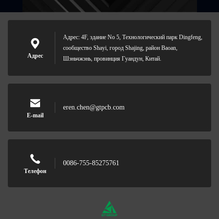
Адрес: 4F, здание No 5, Технологический парк Dingfeng,
сообщество Shayi, город Shajing, район Baoan,
Адрес
Шэньчжэнь, провинция Гуандун, Китай.
eren.chen@gtpcb.com
E-mail
0086-755-85275761
Телефон