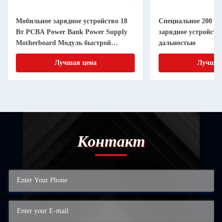
Мобильное зарядное устройство 18
Специальное 200 Вт
Вт PCBA Power Bank Power Supply
зарядное устройств
Motherboard Модуль быстрой
дальностью
зарядки BC12
Лучшая цена
Лучшая
Контакт