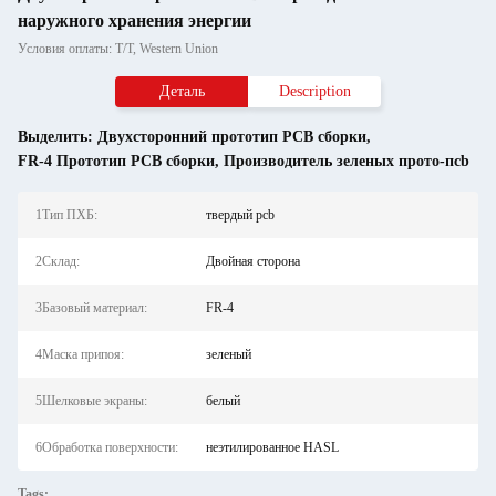
наружного хранения энергии
Условия оплаты: T/T, Western Union
Деталь
Description
Выделить:
Двухсторонний прототип PCB сборки
,
FR-4 Прототип PCB сборки
,
Производитель зеленых прото-пcb
1Тип ПХБ:
твердый pcb
2Склад:
Двойная сторона
3Базовый материал:
FR-4
4Маска припоя:
зеленый
5Шелковые экраны:
белый
6Обработка поверхности:
неэтилированное HASL
Tags: