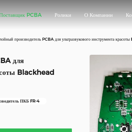
Поставщик PCBA
Ролики
О Компании
Ко
лойный производитель PCBA для ультразвукового инструмента красоты
CBA для
асоты Blackhead
зводитель ПКБ FR-4