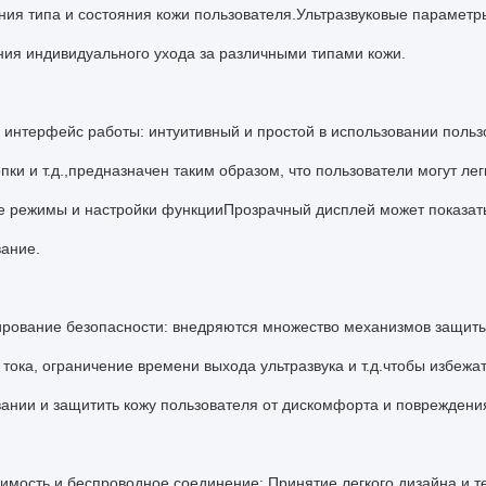
ия типа и состояния кожи пользователя.Ультразвуковые параметр
ия индивидуального ухода за различными типами кожи.
 интерфейс работы: интуитивный и простой в использовании поль
опки и т.д.,предназначен таким образом, что пользователи могут л
е режимы и настройки функцииПрозрачный дисплей может показат
вание.
ирование безопасности: внедряются множество механизмов защиты
 тока, ограничение времени выхода ультразвука и т.д.чтобы избеж
ании и защитить кожу пользователя от дискомфорта и повреждени
имость и беспроводное соединение: Принятие легкого дизайна и т