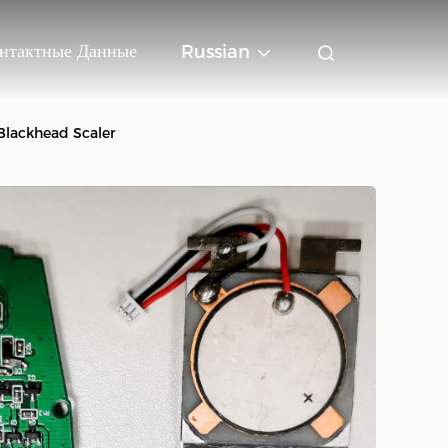
нтактные Данные
Russian
 Blackhead Scaler