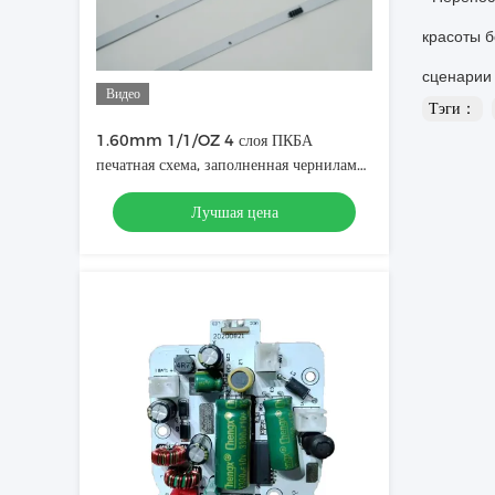
красоты 
сценарии 
Видео
Тэги：
1.60mm 1/1/OZ 4 слоя ПКБА
печатная схема, заполненная чернилами,
используемая в светодиодной световой
Лучшая цена
панели