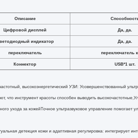
Описание
Способност
Цифровой дисплей
Да, да.
ветодиодный индикатор
Да, да.
переключатель
переключатель 
Коннектор
USB*1 шт.
частотный, высокоэнергетический УЗИ: Усовершенствованный ульт
ют, что инструмент красоты способен выводить высокочастотные,У
ого ухода за кожейТочное ультразвуковое управление помогает у
уальная детекция кожи и адаптивная регулировка: интегрирует ин