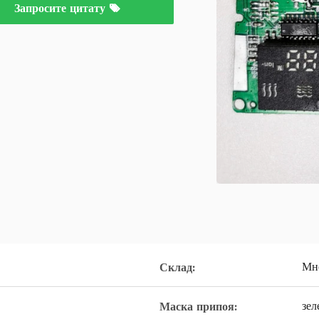
Запросите цитату
Мн
Склад:
зе
Маска припоя: