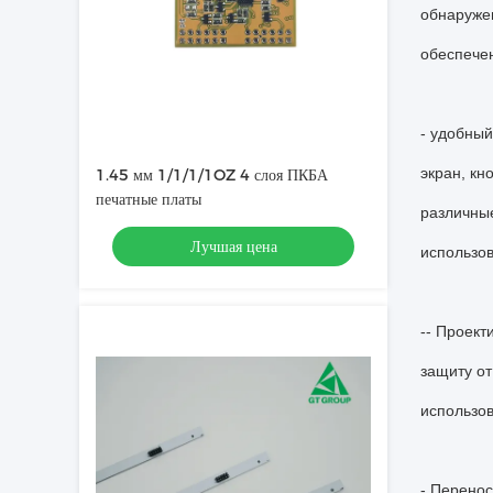
обнаружен
обеспечен
- удобный
экран, кн
1.45 мм 1/1/1/1OZ 4 слоя ПКБА
печатные платы
различны
Лучшая цена
использо
-- Проект
защиту от
использов
- Перенос