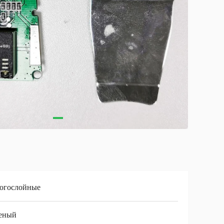
огослойные
леный