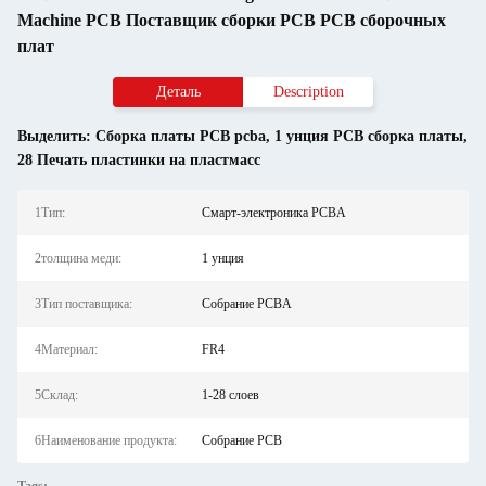
Machine PCB Поставщик сборки PCB PCB сборочных
плат
Деталь
Description
Выделить:
Сборка платы PCB pcba
,
1 унция PCB сборка платы
,
28 Печать пластинки на пластмасс
1Тип:
Смарт-электроника PCBA
2толщина меди:
1 унция
3Тип поставщика:
Собрание PCBA
4Материал:
FR4
5Склад:
1-28 слоев
6Наименование продукта:
Собрание PCB