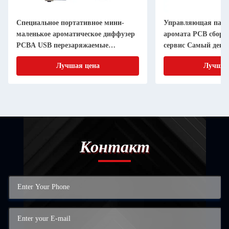
Специальное портативное мини-
Управляющая пане
маленькое ароматическое диффузер
аромата PCB сбор
PCBA USB перезаряжаемые
сервис Самый деш
увлажнители PCB печатная плата
производитель PCB
Лучшая цена
Лучшая
Контакт