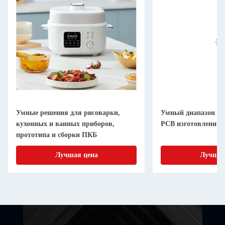
Умные решения для рисоварки,
Умный диапазон к
кухонных и ванных приборов,
PCB изготовления 
прототипа и сборки ПКБ
Лучшая цена
Лучшая