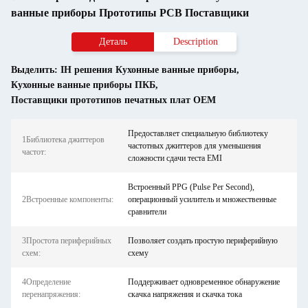
ванные приборы Прототипы PCB Поставщики
Деталь
Description
Выделить:
IH решения Кухонные ванные приборы
,
Кухонные ванные приборы ПКБ
,
Поставщики прототипов печатных плат OEM
Предоставляет специальную библиотеку
1Библиотека джиттеров
частотных джиттеров для уменьшения
частот:
сложности сдачи теста EMI
Встроенный PPG (Pulse Per Second),
2Встроенные компоненты:
операционный усилитель и множественные
сравнители
3Простота периферийных
Позволяет создать простую периферийную
схем:
схему
4Определение
Поддерживает одновременное обнаружение
перенапряжения:
скачка напряжения и скачка тока