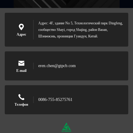
Адрес: 4F, здание No 5, Технологический парк Dingfeng,
сообщество Shayi, город Shajing, район Baoan,
Адрес
Шэньчжэнь, провинция Гуандун, Китай.
eren.chen@gtpcb.com
E-mail
0086-755-85275761
Телефон