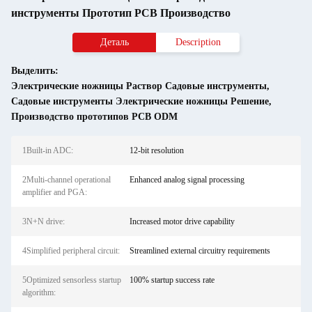
инструменты Прототип PCB Производство
Деталь
Description
Выделить:
Электрические ножницы Раствор Садовые инструменты
,
Садовые инструменты Электрические ножницы Решение
,
Производство прототипов PCB ODM
1Built-in ADC:
12-bit resolution
2Multi-channel operational
Enhanced analog signal processing
amplifier and PGA:
3N+N drive:
Increased motor drive capability
4Simplified peripheral circuit:
Streamlined external circuitry requirements
5Optimized sensorless startup
100% startup success rate
algorithm: