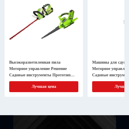
Высокоразветвленная пила
Машины для сдуван
Моторное управление Решение
Моторное управлен
Садовые инструменты Прототип
Садовые инструме
PCB-карты Производитель
прототипирование
Лучшая цена
Лучшая