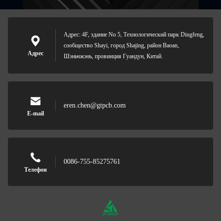
Адрес: 4F, здание No 5, Технологический парк Dingfeng,
сообщество Shayi, город Shajing, район Baoan,
Адрес
Шэньчжэнь, провинция Гуандун, Китай.
eren.chen@gtpcb.com
E-mail
0086-755-85275761
Телефон