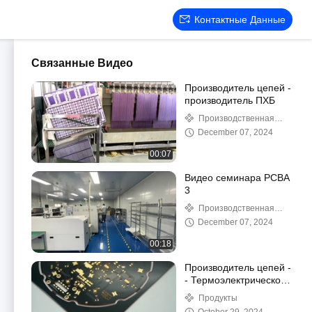
Контактные Данные
Связанные Видео
Производитель цепей -
производитель ПХБ
Производственная
линия
December 07, 2024
00:07
Видео семинара PCBA
3
Производственная
линия
December 07, 2024
00:18
Производитель цепей -
- Термоэлектрическое
разделение Cu-
Продукты
базовых ПХБ