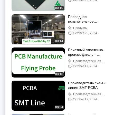
October 29, 2024
00:10
Последнее
испытательное
оборудование с
Продукты
высочайшей
October 29, 2024
технологией,
разработанное GT
00:14
Печатный пластинка-
производитель --
Летающий зонд
Производственная
линия
October 17, 2024
00:10
Производитель схем -
линия SMT PCBA
Производственная
линия
October 17, 2024
00:34