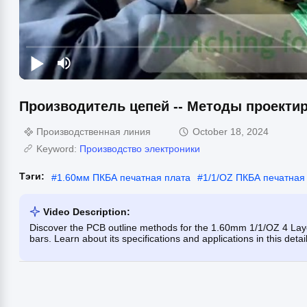
Производитель цепей -- Методы проекти
Производственная линия
October 18, 2024
Keyword:
Производство электроники
Тэги:
#
1.60мм ПКБА печатная плата
#
1/1/OZ ПКБА печатная
Video Description:
Discover the PCB outline methods for the 1.60mm 1/1/OZ 4 Layer P
bars. Learn about its specifications and applications in this detai